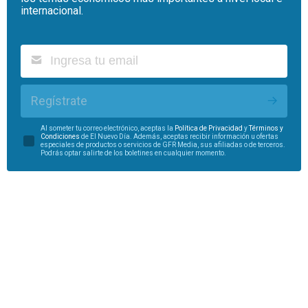
internacional.
Regístrate
Al someter tu correo electrónico, aceptas la
Política de Privacidad
y
Términos y
Condiciones
de El Nuevo Día. Además, aceptas recibir información u ofertas
especiales de productos o servicios de GFR Media, sus afiliadas o de terceros.
Podrás optar salirte de los boletines en cualquier momento.