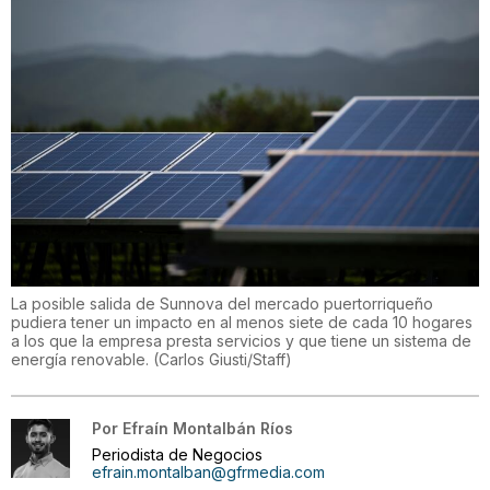
La posible salida de Sunnova del mercado puertorriqueño
pudiera tener un impacto en al menos siete de cada 10 hogares
a los que la empresa presta servicios y que tiene un sistema de
energía renovable.
(
Carlos Giusti/Staff
)
Por
Efraín Montalbán Ríos
Periodista de Negocios
efrain.montalban@gfrmedia.com