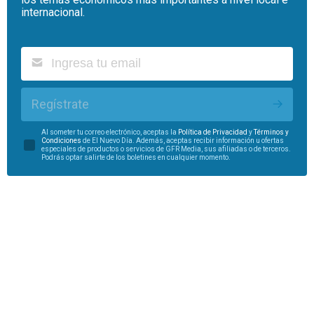
internacional.
Regístrate
Al someter tu correo electrónico, aceptas la
Política de Privacidad
y
Términos y
Condiciones
de El Nuevo Día. Además, aceptas recibir información u ofertas
especiales de productos o servicios de GFR Media, sus afiliadas o de terceros.
Podrás optar salirte de los boletines en cualquier momento.