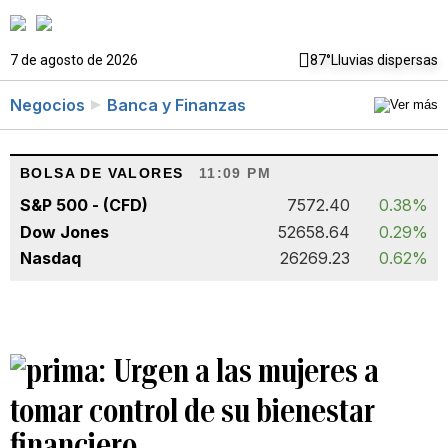
7 de agosto de 2026
87°
Lluvias dispersas
Negocios
Banca y Finanzas
BOLSA DE VALORES
11:09 PM
S&P 500 - (CFD)
7572.40
0.38%
Dow Jones
52658.64
0.29%
Nasdaq
26269.23
0.62%
Urgen a las mujeres a
tomar control de su bienestar
financiero