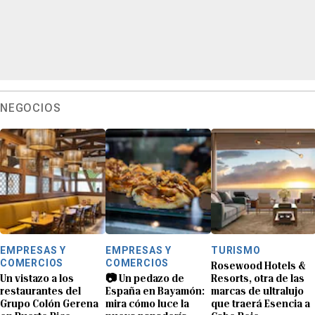
NEGOCIOS
EMPRESAS Y
EMPRESAS Y
TURISMO
COMERCIOS
COMERCIOS
Rosewood Hotels &
Un vistazo a los
📷 Un pedazo de
Resorts, otra de las
restaurantes del
España en Bayamón:
marcas de ultralujo
Grupo Colón Gerena
mira cómo luce la
que traerá Esencia a