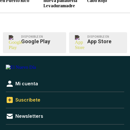
en Puerto Rico
nueva panadería
Cabo Rojo
Levaduramadre
DISPONIBLE EN
DISPONIBLE EN
Google Play
App Store
Mi cuenta
Suscríbete
Newsletters