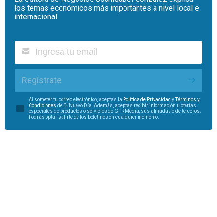
los temas económicos más importantes a nivel local e
internacional.
Regístrate
Al someter tu correo electrónico, aceptas la
Política de Privacidad
y
Términos y
Condiciones
de El Nuevo Día. Además, aceptas recibir información u ofertas
especiales de productos o servicios de GFR Media, sus afiliadas o de terceros.
Podrás optar salirte de los boletines en cualquier momento.