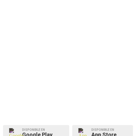
DISPONIBLE EN
DISPONIBLE EN
Google Play
App Store