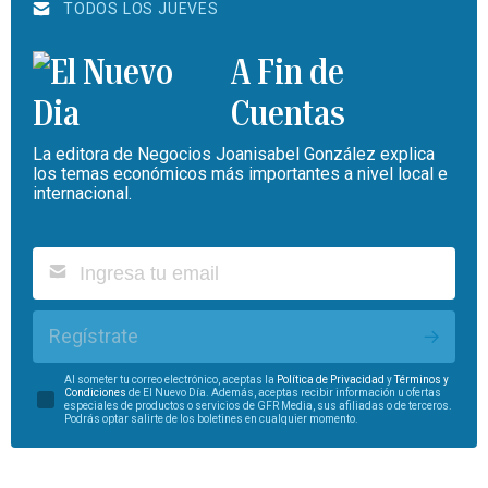
TODOS LOS JUEVES
A Fin de
Cuentas
La editora de Negocios Joanisabel González explica
los temas económicos más importantes a nivel local e
internacional.
Regístrate
Al someter tu correo electrónico, aceptas la
Política de Privacidad
y
Términos y
Condiciones
de El Nuevo Día. Además, aceptas recibir información u ofertas
especiales de productos o servicios de GFR Media, sus afiliadas o de terceros.
Podrás optar salirte de los boletines en cualquier momento.