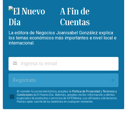
A Fin de
Cuentas
La editora de Negocios Joanisabel González explica
los temas económicos más importantes a nivel local e
internacional.
Regístrate
Al someter tu correo electrónico, aceptas la
Política de Privacidad
y
Términos y
Condiciones
de El Nuevo Día. Además, aceptas recibir información u ofertas
especiales de productos o servicios de GFR Media, sus afiliadas o de terceros.
Podrás optar salirte de los boletines en cualquier momento.