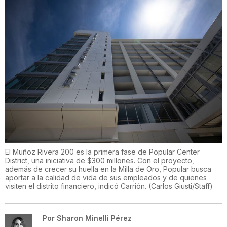
El Muñoz Rivera 200 es la primera fase de Popular Center
District, una iniciativa de $300 millones. Con el proyecto,
además de crecer su huella en la Milla de Oro, Popular busca
aportar a la calidad de vida de sus empleados y de quienes
visiten el distrito financiero, indicó Carrión.
(
Carlos Giusti/Staff
)
Por
Sharon Minelli Pérez