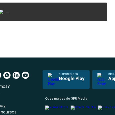
...
DISPONIBLE EN
DISP
Google Play
Ap
omos?
s
Otras marcas de GFR Media
 hoy
oncursos