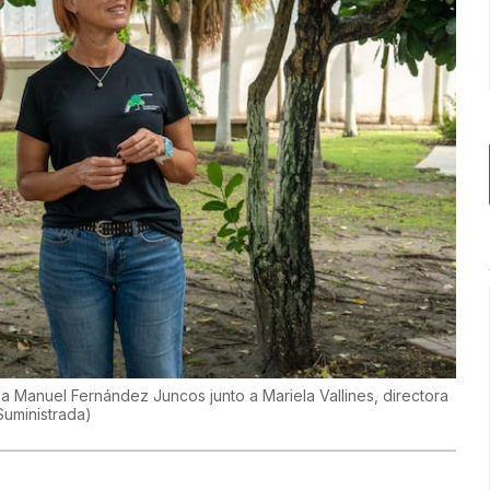
 Manuel Fernández Juncos junto a Mariela Vallines, directora
Suministrada
)