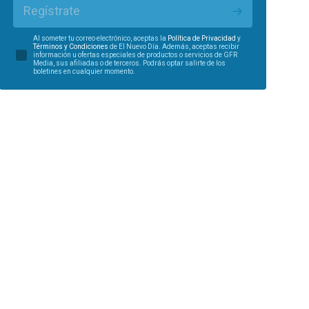
Regístrate
Al someter tu correo electrónico, aceptas la
Política de Privacidad
y
Términos y Condiciones
de El Nuevo Día. Además, aceptas recibir
información u ofertas especiales de productos o servicios de GFR
Media, sus afiliadas o de terceros. Podrás optar salirte de los
boletines en cualquier momento.