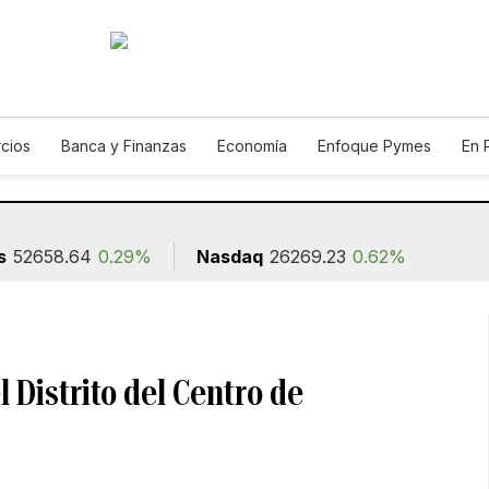
cios
Banca y Finanzas
Economía
Enfoque Pymes
En 
Autos
Agro
Construcción
s
52658.64
0.29%
Nasdaq
26269.23
0.62%
 Distrito del Centro de