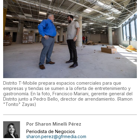
Distrito T-Mobile prepara espacios comerciales para que
empresas y tiendas se sumen a la oferta de entretenimiento y
gastronomía. En la foto, Francisco Mariani, gerente general del
Distrito junto a Pedro Bello, director de arrendamiento.
(
Ramon
"Tonito" Zayas
)
Por
Sharon Minelli Pérez
Periodista de Negocios
sharon.perez@gfrmedia.com