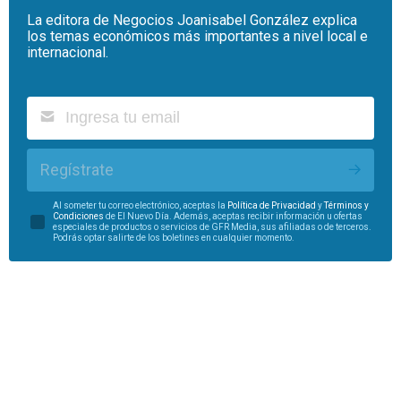
La editora de Negocios Joanisabel González explica
los temas económicos más importantes a nivel local e
internacional.
Regístrate
Al someter tu correo electrónico, aceptas la
Política de Privacidad
y
Términos y
Condiciones
de El Nuevo Día. Además, aceptas recibir información u ofertas
especiales de productos o servicios de GFR Media, sus afiliadas o de terceros.
Podrás optar salirte de los boletines en cualquier momento.