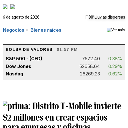
6 de agosto de 2026
88°
Lluvias dispersas
Negocios
Bienes raíces
BOLSA DE VALORES
01:57 PM
S&P 500 - (CFD)
7572.40
0.38%
Dow Jones
52658.64
0.29%
Nasdaq
26269.23
0.62%
Distrito T-Mobile invierte
$2 millones en crear espacios
para empresas y oficinas