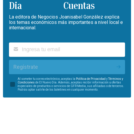
Cuentas
La editora de Negocios Joanisabel González explica
los temas económicos más importantes a nivel local e
internacional.
Regístrate
Al someter tu correo electrónico, aceptas la
Política de Privacidad
y
Términos y
Condiciones
de El Nuevo Día. Además, aceptas recibir información u ofertas
especiales de productos o servicios de GFR Media, sus afiliadas o de terceros.
Podrás optar salirte de los boletines en cualquier momento.