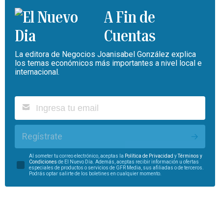
A Fin de
Cuentas
La editora de Negocios Joanisabel González explica
los temas económicos más importantes a nivel local e
internacional.
Regístrate
Al someter tu correo electrónico, aceptas la
Política de Privacidad
y
Términos y
Condiciones
de El Nuevo Día. Además, aceptas recibir información u ofertas
especiales de productos o servicios de GFR Media, sus afiliadas o de terceros.
Podrás optar salirte de los boletines en cualquier momento.