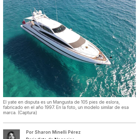
El yate en disputa es un Mangusta de 105 pies de eslora,
fabricado en el año 1997. En la foto, un modelo similar de esa
marca.
(
Captura
)
Por
Sharon Minelli Pérez