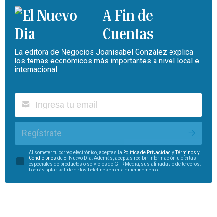
A Fin de
Cuentas
La editora de Negocios Joanisabel González explica
los temas económicos más importantes a nivel local e
internacional.
Regístrate
Al someter tu correo electrónico, aceptas la
Política de Privacidad
y
Términos y
Condiciones
de El Nuevo Día. Además, aceptas recibir información u ofertas
especiales de productos o servicios de GFR Media, sus afiliadas o de terceros.
Podrás optar salirte de los boletines en cualquier momento.