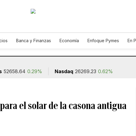
cios
Banca y Finanzas
Economía
Enfoque Pymes
En 
utos
Agro
Construcción
s
52658.64
0.29%
Nasdaq
26269.23
0.62%
 para el solar de la casona antigua