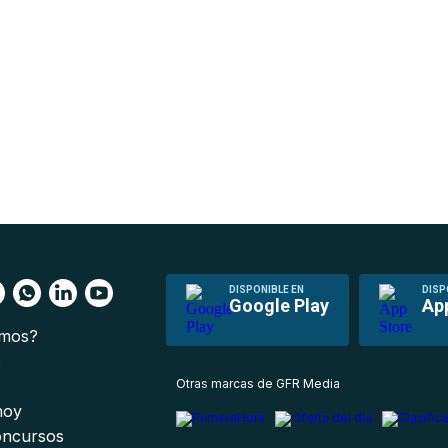
DISPONIBLE EN
DISP
Google Play
Ap
omos?
s
Otras marcas de GFR Media
 hoy
oncursos