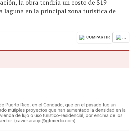
cación, la obra tendría un costo de $19
la laguna en la principal zona turística de
...
COMPARTIR
s de Puerto Rico, en el Condado, que en el pasado fue un
bado mútiples proyectos que han aumentado la densidad en la
vienda de lujo o uso turístico-residencial, por encima de los
sector.
(
xavier.araujo@gfrmedia.com
)