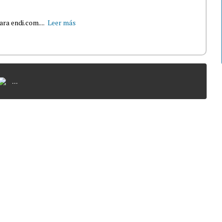
ra endi.com....
Leer más
...