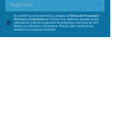
Regístrate
Al someter tu correo electrónico, aceptas la
Política de Privacidad
y
Términos y Condiciones
de El Nuevo Día. Además, aceptas recibir
información u ofertas especiales de productos o servicios de GFR
Media, sus afiliadas o de terceros. Podrás optar salirte de los
boletines en cualquier momento.