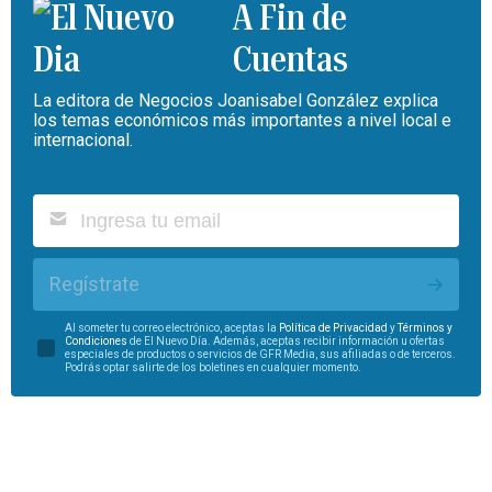
A Fin de
Cuentas
La editora de Negocios Joanisabel González explica
los temas económicos más importantes a nivel local e
internacional.
Regístrate
Al someter tu correo electrónico, aceptas la
Política de Privacidad
y
Términos y
Condiciones
de El Nuevo Día. Además, aceptas recibir información u ofertas
especiales de productos o servicios de GFR Media, sus afiliadas o de terceros.
Podrás optar salirte de los boletines en cualquier momento.