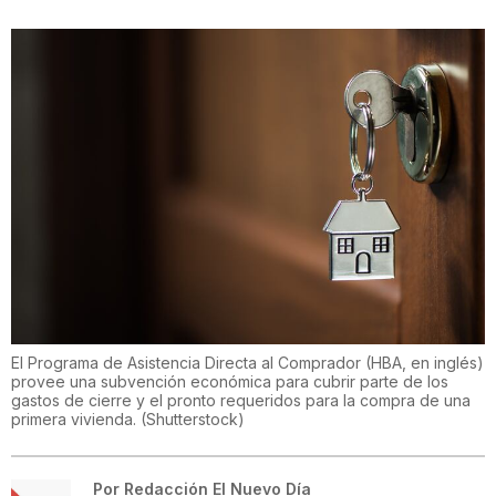
El Programa de Asistencia Directa al Comprador (HBA, en inglés)
provee una subvención económica para cubrir parte de los
gastos de cierre y el pronto requeridos para la compra de una
primera vivienda.
(
Shutterstock
)
Por
Redacción El Nuevo Día