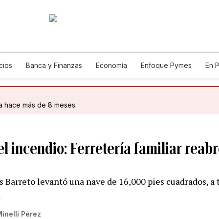
cios
Banca y Finanzas
Economía
Enfoque Pymes
En 
utos
Agro
da hace más de 8 meses.
l incendio: Ferretería familiar reab
Barreto levantó una nave de 16,000 pies cuadrados, a 
a
inelli Pérez