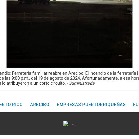
ndio: Ferretería familiar reabre en Arecibo. El incendio de la ferreterí
 las 9:00 p.m., del 19 de agosto de 2024. Afortunadamente, a esa hor
o atribuyeron a un corto circuito.
- Suministrada
ERTO RICO
ARECIBO
EMPRESAS PUERTORRIQUEÑAS
F
...