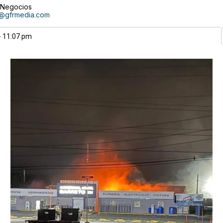
e Negocios
z@gfrmedia.com
- 11:07 pm