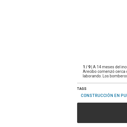
1 / 9 |
A 14 meses del ince
Arecibo comenzó cerca de
laborando. Los bomberos l
TAGS
CONSTRUCCIÓN EN PU