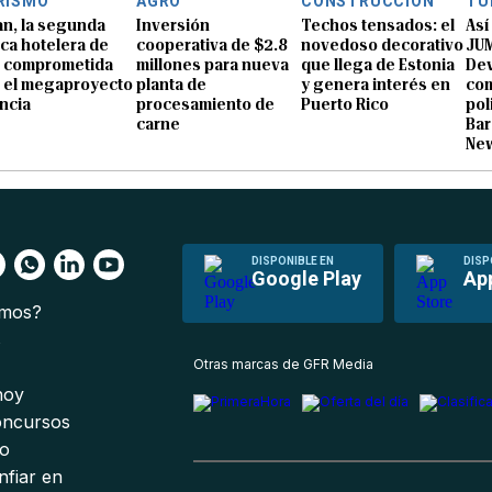
RISMO
AGRO
CONSTRUCCIÓN
TU
n, la segunda
Inversión
Techos tensados: el
Así
ca hotelera de
cooperativa de $2.8
novedoso decorativo
JUM
o comprometida
millones para nueva
que llega de Estonia
Dev
 el megaproyecto
planta de
y genera interés en
com
ncia
procesamiento de
Puerto Rico
pol
carne
Bar
Ne
DISPONIBLE EN
DISP
Google Play
Ap
omos?
s
Otras marcas de GFR Media
 hoy
oncursos
io
nfiar en