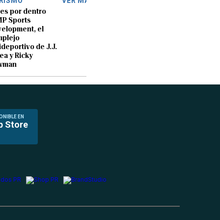
RISMO
VER MÁS
 es por dentro
P Sports
elopment, el
plejo
ideportivo de J.J.
ea y Ricky
wman
ONIBLE EN
p Store