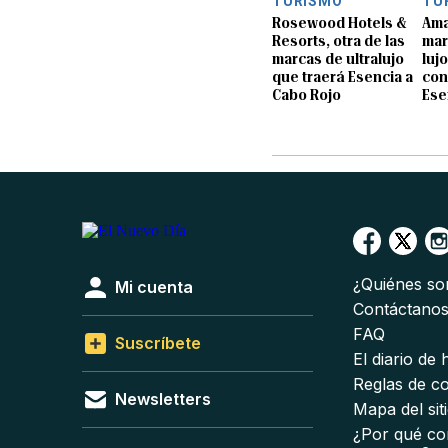
TURISMO
TU
Rosewood Hotels &
Ama
Resorts, otra de las
mar
marcas de ultralujo
luj
que traerá Esencia a
con
Cabo Rojo
Ese
¿Quiénes s
Mi cuenta
Contáctano
FAQ
Suscríbete
El diario de
Reglas de c
Newsletters
Mapa del sit
¿Por qué co