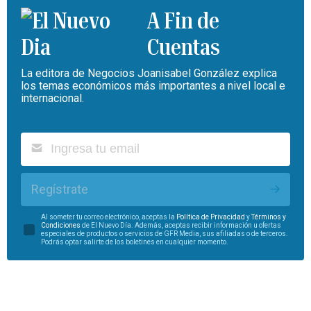
A Fin de
Cuentas
La editora de Negocios Joanisabel González explica
los temas económicos más importantes a nivel local e
internacional.
Regístrate
Al someter tu correo electrónico, aceptas la
Política de Privacidad
y
Términos y
Condiciones
de El Nuevo Día. Además, aceptas recibir información u ofertas
especiales de productos o servicios de GFR Media, sus afiliadas o de terceros.
Podrás optar salirte de los boletines en cualquier momento.