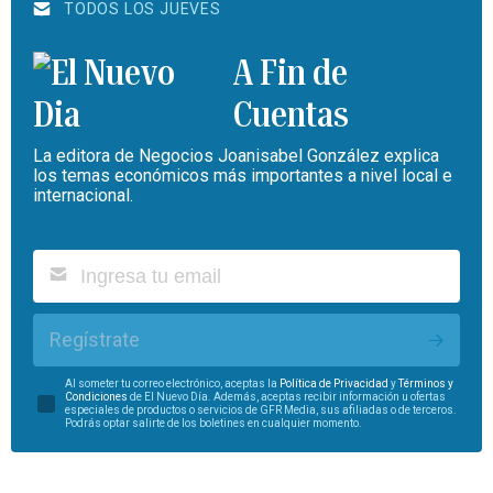
TODOS LOS JUEVES
A Fin de
Cuentas
La editora de Negocios Joanisabel González explica
los temas económicos más importantes a nivel local e
internacional.
Regístrate
Al someter tu correo electrónico, aceptas la
Política de Privacidad
y
Términos y
Condiciones
de El Nuevo Día. Además, aceptas recibir información u ofertas
especiales de productos o servicios de GFR Media, sus afiliadas o de terceros.
Podrás optar salirte de los boletines en cualquier momento.