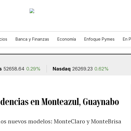
cios
Banca y Finanzas
Economía
Enfoque Pymes
En 
utos
Agro
s
52658.64
0.29%
Nasdaq
26269.23
0.62%
idencias en Monteazul, Guaynabo
dos nuevos modelos: MonteClaro y MonteBrisa