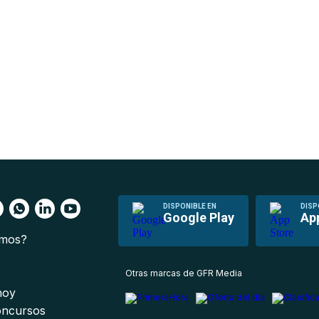
DISPONIBLE EN
DISP
Google Play
Ap
omos?
s
Otras marcas de GFR Media
 hoy
oncursos