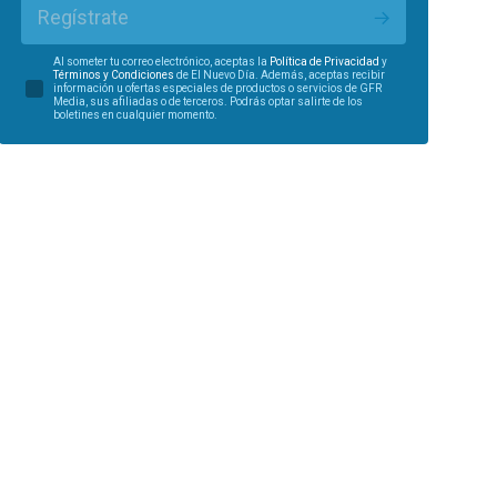
Regístrate
Al someter tu correo electrónico, aceptas la
Política de Privacidad
y
Términos y Condiciones
de El Nuevo Día. Además, aceptas recibir
información u ofertas especiales de productos o servicios de GFR
Media, sus afiliadas o de terceros. Podrás optar salirte de los
boletines en cualquier momento.