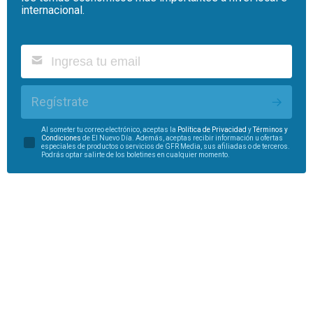
internacional.
Regístrate
Al someter tu correo electrónico, aceptas la
Política de Privacidad
y
Términos y
Condiciones
de El Nuevo Día. Además, aceptas recibir información u ofertas
especiales de productos o servicios de GFR Media, sus afiliadas o de terceros.
Podrás optar salirte de los boletines en cualquier momento.