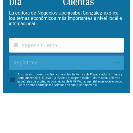
Cuentas
La editora de Negocios Joanisabel González explica
los temas económicos más importantes a nivel local e
internacional.
Regístrate
Al someter tu correo electrónico, aceptas la
Política de Privacidad
y
Términos y
Condiciones
de El Nuevo Día. Además, aceptas recibir información u ofertas
especiales de productos o servicios de GFR Media, sus afiliadas o de terceros.
Podrás optar salirte de los boletines en cualquier momento.