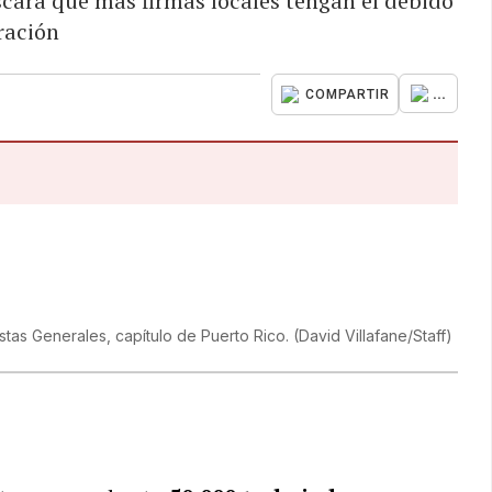
cará que más firmas locales tengan el debido
ración
...
COMPARTIR
stas Generales, capítulo de Puerto Rico.
(
David Villafane/Staff
)