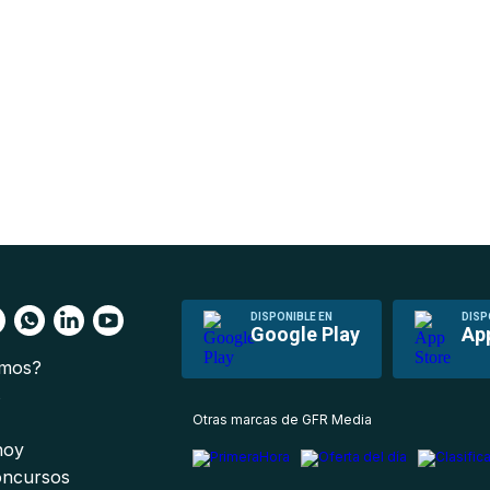
DISPONIBLE EN
DISP
Google Play
Ap
omos?
s
Otras marcas de GFR Media
 hoy
oncursos