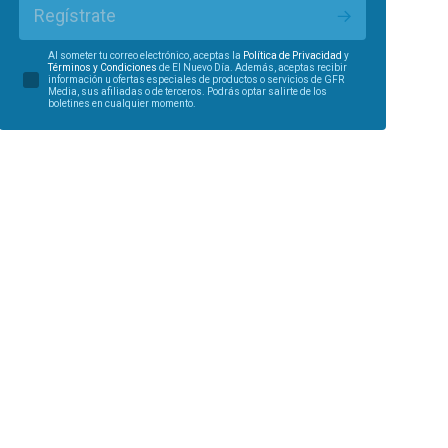
Regístrate
Al someter tu correo electrónico, aceptas la
Política de Privacidad
y
Términos y Condiciones
de El Nuevo Día. Además, aceptas recibir
información u ofertas especiales de productos o servicios de GFR
Media, sus afiliadas o de terceros. Podrás optar salirte de los
boletines en cualquier momento.