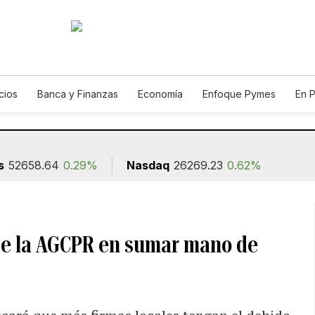
cios
Banca y Finanzas
Economía
Enfoque Pymes
En 
utos
Agro
s
52658.64
0.29%
Nasdaq
26269.23
0.62%
de la AGCPR en sumar mano de