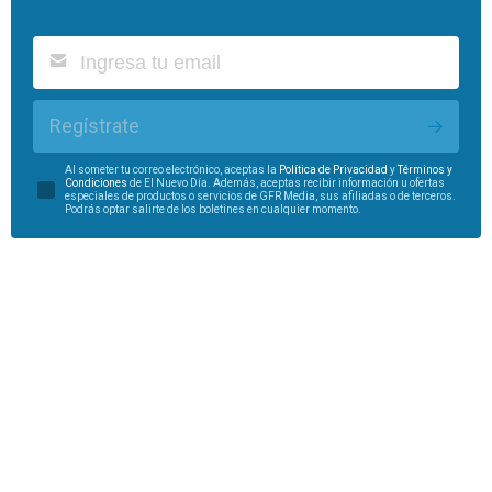
Regístrate
Al someter tu correo electrónico, aceptas la
Política de Privacidad
y
Términos y
Condiciones
de El Nuevo Día. Además, aceptas recibir información u ofertas
especiales de productos o servicios de GFR Media, sus afiliadas o de terceros.
Podrás optar salirte de los boletines en cualquier momento.