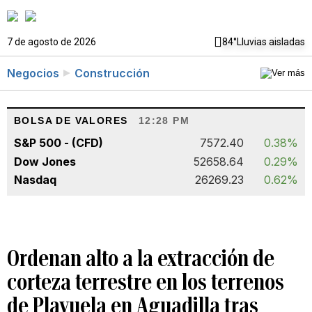
7 de agosto de 2026
84°
Lluvias aisladas
Negocios
Construcción
BOLSA DE VALORES
12:28 PM
S&P 500 - (CFD)
7572.40
0.38%
Dow Jones
52658.64
0.29%
Nasdaq
26269.23
0.62%
Ordenan alto a la extracción de
corteza terrestre en los terrenos
de Playuela en Aguadilla tras