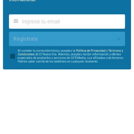
Regístrate
Al someter tu correo electrónico, aceptas la
Política de Privacidad
y
Términos y
Condiciones
de El Nuevo Día. Además, aceptas recibir información u ofertas
especiales de productos o servicios de GFR Media, sus afiliadas o de terceros.
Podrás optar salirte de los boletines en cualquier momento.