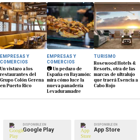
EMPRESAS Y
EMPRESAS Y
TURISMO
COMERCIOS
COMERCIOS
Rosewood Hotels &
Un vistazo a los
📷 Un pedazo de
Resorts, otra de las
restaurantes del
España en Bayamón:
marcas de ultralujo
Grupo Colón Gerena
mira cómo luce la
que traerá Esencia a
en Puerto Rico
nueva panadería
Cabo Rojo
Levaduramadre
DISPONIBLE EN
DISPONIBLE EN
Google Play
App Store