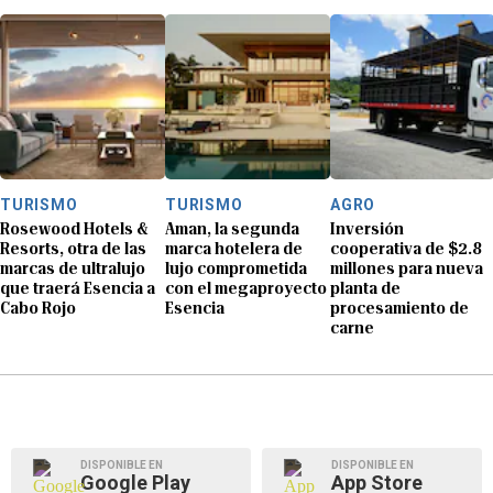
TURISMO
TURISMO
AGRO
Rosewood Hotels &
Aman, la segunda
Inversión
Resorts, otra de las
marca hotelera de
cooperativa de $2.8
marcas de ultralujo
lujo comprometida
millones para nueva
que traerá Esencia a
con el megaproyecto
planta de
Cabo Rojo
Esencia
procesamiento de
carne
DISPONIBLE EN
DISPONIBLE EN
Google Play
App Store