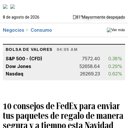
8 de agosto de 2026
81°
Mayormente despejado
Negocios
Consumo
BOLSA DE VALORES
04:05 AM
S&P 500 - (CFD)
7572.40
0.38%
Dow Jones
52658.64
0.29%
Nasdaq
26269.23
0.62%
10 consejos de FedEx para enviar
tus paquetes de regalo de manera
segura y a tiempo esta Navidad