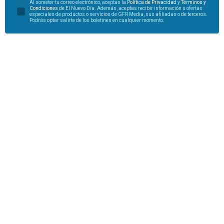
Al someter tu correo electrónico, aceptas la
Política de Privacidad
y
Términos y
Condiciones
de El Nuevo Día. Además, aceptas recibir información u ofertas
especiales de productos o servicios de GFR Media, sus afiliadas o de terceros.
Podrás optar salirte de los boletines en cualquier momento.