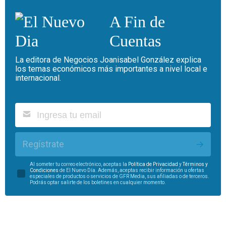
A Fin de
Cuentas
La editora de Negocios Joanisabel González explica
los temas económicos más importantes a nivel local e
internacional.
Regístrate
Al someter tu correo electrónico, aceptas la
Política de Privacidad
y
Términos y
Condiciones
de El Nuevo Día. Además, aceptas recibir información u ofertas
especiales de productos o servicios de GFR Media, sus afiliadas o de terceros.
Podrás optar salirte de los boletines en cualquier momento.