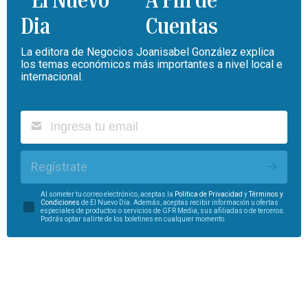
Cuentas
La editora de Negocios Joanisabel González explica
los temas económicos más importantes a nivel local e
internacional.
Regístrate
Al someter tu correo electrónico, aceptas la
Política de Privacidad
y
Términos y
Condiciones
de El Nuevo Día. Además, aceptas recibir información u ofertas
especiales de productos o servicios de GFR Media, sus afiliadas o de terceros.
Podrás optar salirte de los boletines en cualquier momento.