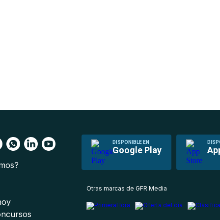
DISPONIBLE EN
DISP
Google Play
Ap
omos?
s
Otras marcas de GFR Media
 hoy
oncursos