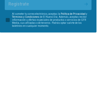
Regístrate
Al someter tu correo electrónico, aceptas la
Política de Privacidad
y
Términos y Condiciones
de El Nuevo Día. Además, aceptas recibir
información u ofertas especiales de productos o servicios de GFR
Media, sus afiliadas o de terceros. Podrás optar salirte de los
boletines en cualquier momento.