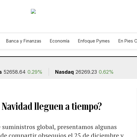
Banca y Finanzas
Economía
Enfoque Pymes
En Pies 
ión
s
52658.64
0.29%
Nasdaq
26269.23
0.62%
 Navidad lleguen a tiempo?
de suministros global, presentamos algunas
de compartir obsequios el 25 de diciembre y