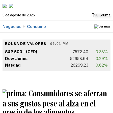
8 de agosto de 2026
90°
Bruma
Negocios
Consumo
BOLSA DE VALORES
09:01 PM
S&P 500 - (CFD)
7572.40
0.38%
Dow Jones
52658.64
0.29%
Nasdaq
26269.23
0.62%
Consumidores se aferran
a sus gustos pese al alza en el
precio de los alimentos