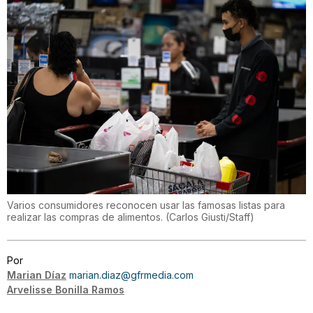
Varios consumidores reconocen usar las famosas listas para
realizar las compras de alimentos.
(
Carlos Giusti/Staff
)
Por
Marian Díaz
marian.diaz@gfrmedia.com
Arvelisse Bonilla Ramos