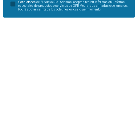
Condiciones
de El Nuevo Día. Además, aceptas recibir información u ofertas
especiales de productos o servicios de GFR Media, sus afiliadas o de terceros.
Podrás optar salirte de los boletines en cualquier momento.