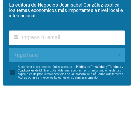
La editora de Negocios Joanisabel González explica
los temas económicos más importantes a nivel local e
internacional.
Regístrate
Al someter tu correo electrónico, aceptas la
Política de Privacidad
y
Términos y
Condiciones
de El Nuevo Día. Además, aceptas recibir información u ofertas
especiales de productos o servicios de GFR Media, sus afiliadas o de terceros.
Podrás optar salirte de los boletines en cualquier momento.