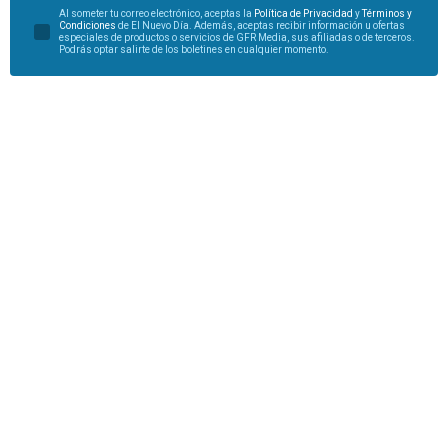
Al someter tu correo electrónico, aceptas la
Política de Privacidad
y
Términos y
Condiciones
de El Nuevo Día. Además, aceptas recibir información u ofertas
especiales de productos o servicios de GFR Media, sus afiliadas o de terceros.
Podrás optar salirte de los boletines en cualquier momento.