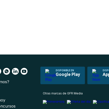
DISPONIBLE EN
DISP
Google Play
Ap
omos?
s
Otras marcas de GFR Media
 hoy
oncursos