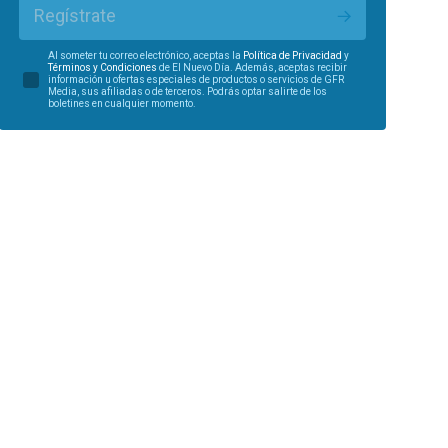
Regístrate
Al someter tu correo electrónico, aceptas la
Política de Privacidad
y
Términos y Condiciones
de El Nuevo Día. Además, aceptas recibir
información u ofertas especiales de productos o servicios de GFR
Media, sus afiliadas o de terceros. Podrás optar salirte de los
boletines en cualquier momento.