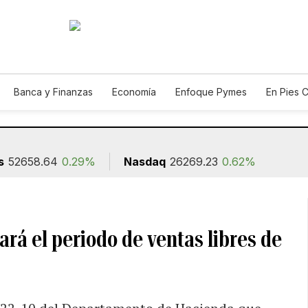
Banca y Finanzas
Economía
Enfoque Pymes
En Pies 
ión
s
52658.64
0.29%
Nasdaq
26269.23
0.62%
ará el periodo de ventas libres de