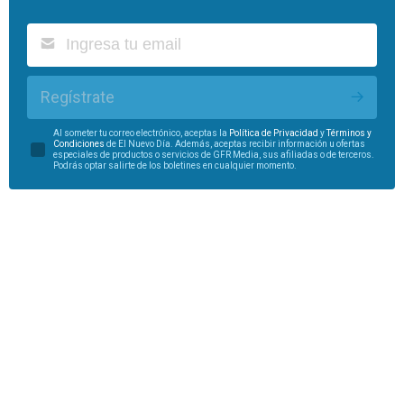
Regístrate
Al someter tu correo electrónico, aceptas la
Política de Privacidad
y
Términos y
Condiciones
de El Nuevo Día. Además, aceptas recibir información u ofertas
especiales de productos o servicios de GFR Media, sus afiliadas o de terceros.
Podrás optar salirte de los boletines en cualquier momento.