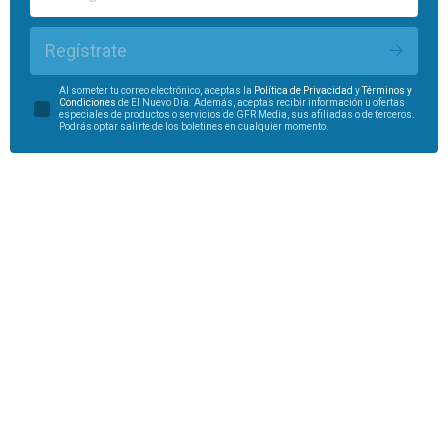
Regístrate
Al someter tu correo electrónico, aceptas la
Política de Privacidad
y
Términos y
Condiciones
de El Nuevo Día. Además, aceptas recibir información u ofertas
especiales de productos o servicios de GFR Media, sus afiliadas o de terceros.
Podrás optar salirte de los boletines en cualquier momento.