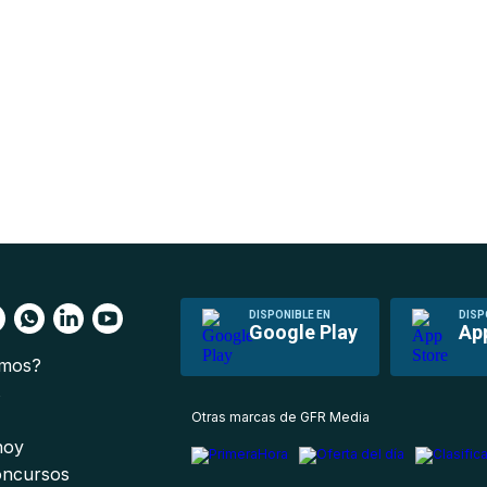
DISPONIBLE EN
DISP
Google Play
Ap
omos?
s
Otras marcas de GFR Media
 hoy
oncursos