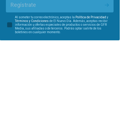
Regístrate
Al someter tu correo electrónico, aceptas la
Política de Privacidad
y
Términos y Condiciones
de El Nuevo Día. Además, aceptas recibir
información u ofertas especiales de productos o servicios de GFR
Media, sus afiliadas o de terceros. Podrás optar salirte de los
boletines en cualquier momento.