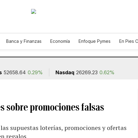
Banca y Finanzas
Economía
Enfoque Pymes
En Pies 
ión
s
52658.64
0.29%
Nasdaq
26269.23
0.62%
s sobre promociones falsas
 las supuestas loterías, promociones y ofertas
n regalos