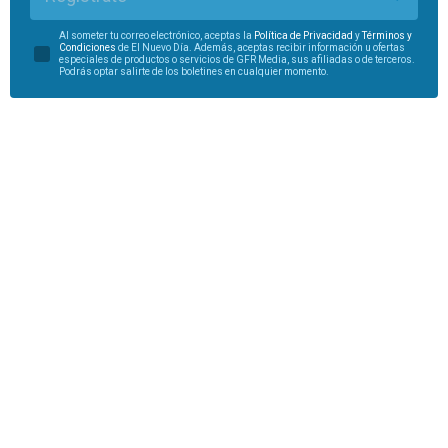
Al someter tu correo electrónico, aceptas la
Política de Privacidad
y
Términos y
Condiciones
de El Nuevo Día. Además, aceptas recibir información u ofertas
especiales de productos o servicios de GFR Media, sus afiliadas o de terceros.
Podrás optar salirte de los boletines en cualquier momento.