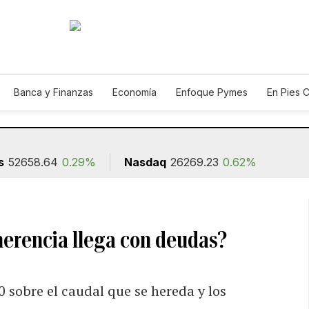
Banca y Finanzas
Economía
Enfoque Pymes
En Pies 
ión
s
52658.64
0.29%
Nasdaq
26269.23
0.62%
herencia llega con deudas?
 sobre el caudal que se hereda y los