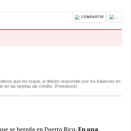
...
COMPARTIR
ederos que les toque, sí deben responder por los balances en
r en las tarjetas de crédito.
(
Freedomz
)
 que se hereda en Puerto Rico.
En una