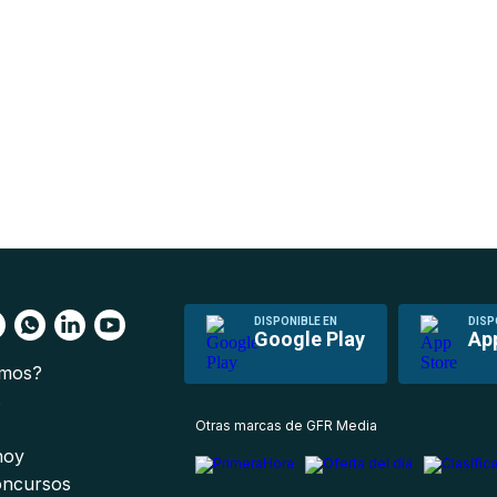
DISPONIBLE EN
DISP
Google Play
Ap
omos?
s
Otras marcas de GFR Media
 hoy
oncursos