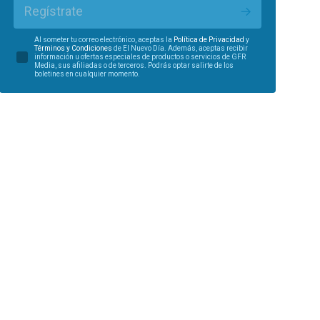
Regístrate
Al someter tu correo electrónico, aceptas la
Política de Privacidad
y
Términos y Condiciones
de El Nuevo Día. Además, aceptas recibir
información u ofertas especiales de productos o servicios de GFR
Media, sus afiliadas o de terceros. Podrás optar salirte de los
boletines en cualquier momento.