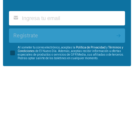
Regístrate
Al someter tu correo electrónico, aceptas la
Política de Privacidad
y
Términos y
Condiciones
de El Nuevo Día. Además, aceptas recibir información u ofertas
especiales de productos o servicios de GFR Media, sus afiliadas o de terceros.
Podrás optar salirte de los boletines en cualquier momento.