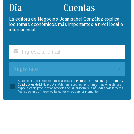
Cuentas
La editora de Negocios Joanisabel González explica
los temas económicos más importantes a nivel local e
internacional.
Regístrate
Al someter tu correo electrónico, aceptas la
Política de Privacidad
y
Términos y
Condiciones
de El Nuevo Día. Además, aceptas recibir información u ofertas
especiales de productos o servicios de GFR Media, sus afiliadas o de terceros.
Podrás optar salirte de los boletines en cualquier momento.