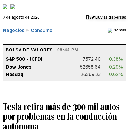
7 de agosto de 2026
89°
Lluvias dispersas
Negocios
Consumo
BOLSA DE VALORES
08:44 PM
S&P 500 - (CFD)
7572.40
0.38%
Dow Jones
52658.64
0.29%
Nasdaq
26269.23
0.62%
Tesla retira más de 300 mil autos
por problemas en la conducción
autónoma