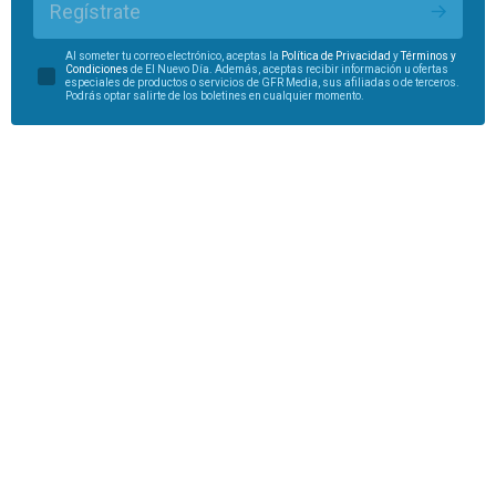
Regístrate
Al someter tu correo electrónico, aceptas la
Política de Privacidad
y
Términos y
Condiciones
de El Nuevo Día. Además, aceptas recibir información u ofertas
especiales de productos o servicios de GFR Media, sus afiliadas o de terceros.
Podrás optar salirte de los boletines en cualquier momento.