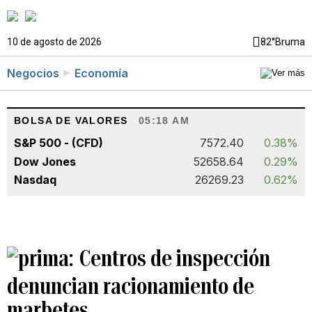
10 de agosto de 2026
82°
Bruma
Negocios
Economía
BOLSA DE VALORES
05:18 AM
S&P 500 - (CFD)
7572.40
0.38%
Dow Jones
52658.64
0.29%
Nasdaq
26269.23
0.62%
Centros de inspección
denuncian racionamiento de
marbetes