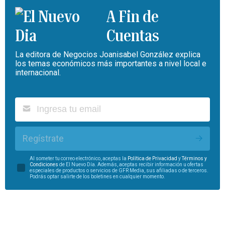
A Fin de
Cuentas
La editora de Negocios Joanisabel González explica
los temas económicos más importantes a nivel local e
internacional.
Regístrate
Al someter tu correo electrónico, aceptas la
Política de Privacidad
y
Términos y
Condiciones
de El Nuevo Día. Además, aceptas recibir información u ofertas
especiales de productos o servicios de GFR Media, sus afiliadas o de terceros.
Podrás optar salirte de los boletines en cualquier momento.