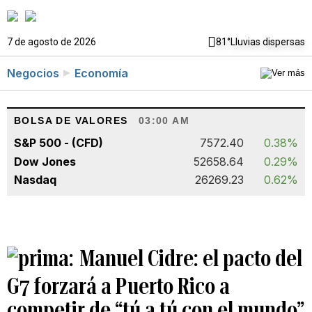
7 de agosto de 2026
81°
Lluvias dispersas
Negocios
Economía
BOLSA DE VALORES
03:00 AM
S&P 500 - (CFD)
7572.40
0.38%
Dow Jones
52658.64
0.29%
Nasdaq
26269.23
0.62%
Manuel Cidre: el pacto del
G7 forzará a Puerto Rico a
competir de “tú a tú con el mundo”