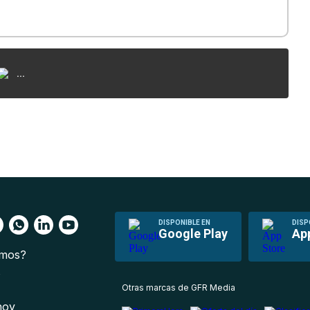
...
DISPONIBLE EN
DISP
Google Play
Ap
omos?
s
Otras marcas de GFR Media
 hoy