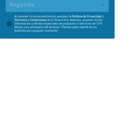
Regístrate
Al someter tu correo electrónico, aceptas la
Política de Privacidad
y
Términos y Condiciones
de El Nuevo Día. Además, aceptas recibir
información u ofertas especiales de productos o servicios de GFR
Media, sus afiliadas o de terceros. Podrás optar salirte de los
boletines en cualquier momento.