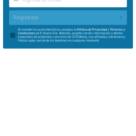
Regístrate
Al someter tu correo electrónico, aceptas la
Política de Privacidad
y
Términos y
Condiciones
de El Nuevo Día. Además, aceptas recibir información u ofertas
especiales de productos o servicios de GFR Media, sus afiliadas o de terceros.
Podrás optar salirte de los boletines en cualquier momento.