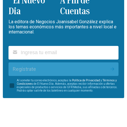
A Fin de
Cuentas
La editora de Negocios Joanisabel González explica
los temas económicos más importantes a nivel local e
internacional.
Regístrate
Al someter tu correo electrónico, aceptas la
Política de Privacidad
y
Términos y
Condiciones
de El Nuevo Día. Además, aceptas recibir información u ofertas
especiales de productos o servicios de GFR Media, sus afiliadas o de terceros.
Podrás optar salirte de los boletines en cualquier momento.