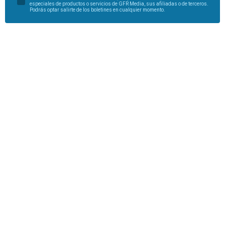
especiales de productos o servicios de GFR Media, sus afiliadas o de terceros.
Podrás optar salirte de los boletines en cualquier momento.