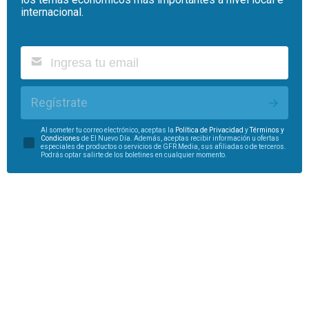
internacional.
Regístrate
Al someter tu correo electrónico, aceptas la
Política de Privacidad
y
Términos y
Condiciones
de El Nuevo Día. Además, aceptas recibir información u ofertas
especiales de productos o servicios de GFR Media, sus afiliadas o de terceros.
Podrás optar salirte de los boletines en cualquier momento.