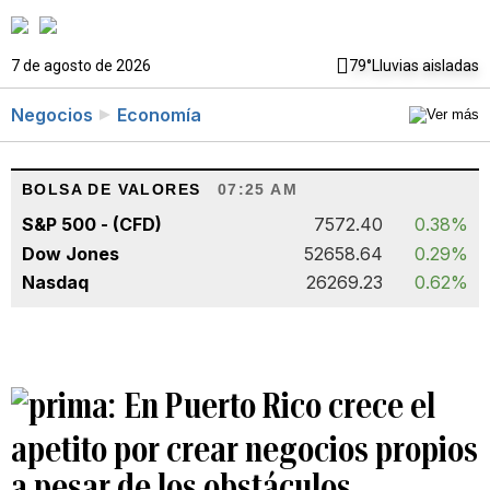
7 de agosto de 2026
79°
Lluvias aisladas
Negocios
Economía
BOLSA DE VALORES
07:25 AM
S&P 500 - (CFD)
7572.40
0.38%
Dow Jones
52658.64
0.29%
Nasdaq
26269.23
0.62%
En Puerto Rico crece el
apetito por crear negocios propios
a pesar de los obstáculos