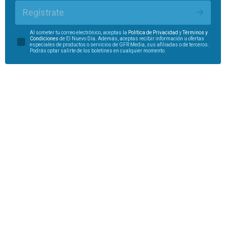
Regístrate
Al someter tu correo electrónico, aceptas la
Política de Privacidad
y
Términos y
Condiciones
de El Nuevo Día. Además, aceptas recibir información u ofertas
especiales de productos o servicios de GFR Media, sus afiliadas o de terceros.
Podrás optar salirte de los boletines en cualquier momento.