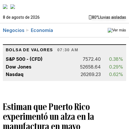
8 de agosto de 2026
80°
Lluvias aisladas
Negocios
Economía
BOLSA DE VALORES
07:30 AM
S&P 500 - (CFD)
7572.40
0.38%
Dow Jones
52658.64
0.29%
Nasdaq
26269.23
0.62%
Estiman que Puerto Rico
experimentó un alza en la
manufactura en mayo