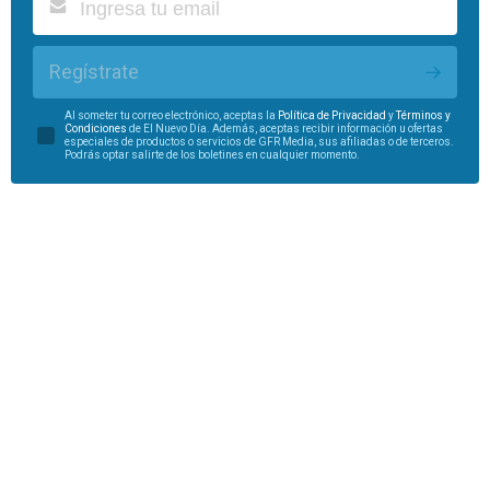
Regístrate
Al someter tu correo electrónico, aceptas la
Política de Privacidad
y
Términos y
Condiciones
de El Nuevo Día. Además, aceptas recibir información u ofertas
especiales de productos o servicios de GFR Media, sus afiliadas o de terceros.
Podrás optar salirte de los boletines en cualquier momento.