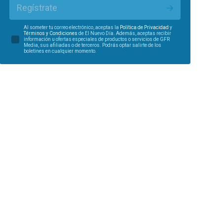
Regístrate
Al someter tu correo electrónico, aceptas la
Política de Privacidad
y
Términos y Condiciones
de El Nuevo Día. Además, aceptas recibir
información u ofertas especiales de productos o servicios de GFR
Media, sus afiliadas o de terceros. Podrás optar salirte de los
boletines en cualquier momento.