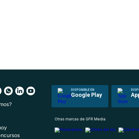
DISPONIBLE EN
DISP
Google Play
Ap
omos?
s
Otras marcas de GFR Media
 hoy
oncursos